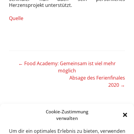
Herzensprojekt unterstützt.
Quelle
Artikel-
←
Food Academy: Gemeinsam ist viel mehr
möglich
Navigation
Absage des Ferienfinales
2020
→
Cookie-Zustimmung
verwalten
Sweet Tec GmbH
Lindhorst 4
Um dir ein optimales Erlebnis zu bieten, verwenden
19258 Boizenburg