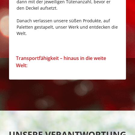
dann mit der jeweiligen Tütenanzahl, bevor er
den Deckel aufsetzt.
Danach verlassen unsere süßen Produkte, auf
Paletten gestapelt, unser Werk und entdecken die
Welt.
Go
Transportfähigkeit – hinaus in die weite
to
Welt:
Transportfähigkeit
–
hinaus
in
die
weite
Welt:
UNSERE VERANTWORTUNG