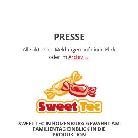
PRESSE
Alle aktuellen Meldungen auf einen Blick
oder im
Archiv →
Z
N
u
ä
r
c
ü
h
c
s
k
t
e
SWEET TEC IN BOIZENBURG GEWÄHRT AM
r
FAMILIENTAG EINBLICK IN DIE
S
PRODUKTION