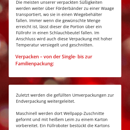
Die meisten unserer verpackten Süßigkeiten
werden weiter über Förderbänder zu einer Waage
transportiert, wo sie in einen Wiegebehälter
fallen. Immer wenn die gewünschte Menge
erreicht ist, lässt dieser die Portion über ein
Füllrohr in einen Schlauchbeutel fallen. Im
Anschluss wird auch diese Verpackung mit hoher
Temperatur versiegelt und geschnitten.
Go
Verpacken – von der Single- bis zur
to
Familienpackung:
Verpacken
–
von
der
Zuletzt werden die gefüllten Umverpackungen zur
Single-
Endverpackung weitergeleitet.
bis
zur
Maschinell werden dort Wellpapp-Zuschnitte
Familienpackung:
geformt und mit heißem Leim zu einem Karton
vorbereitet. Ein Füllroboter bestückt die Kartons