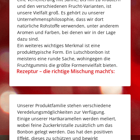
und den verschiedenen Frucht-Varianten, ist
unsere Vielfalt groß. Es gehört zu unserer
Unternehmensphilosophie, dass wir dort
natürliche Rohstoffe verwenden, unter anderem
Aromen und Farben, bei denen wir in der Lage
dazu sind.
Ein weiteres wichtiges Merkmal ist eine
produkttypische Form. Ein Lutschbonbon ist
meistens eine runde Sache, wohingegen die
Fruchtgummis die größte Formenvielfalt bieten.
Go
Rezeptur – die richtige Mischung macht’s:
to
Rezeptur
–
die
Unserer Produktfamilie stehen verschiedene
richtige
Veredelungsmöglichkeiten zur Verfügung.
Mischung
Einige unserer Hartkaramellen werden meliert,
macht’s:
wobei feine Zuckerkristalle zusätzlich um das
Bonbon gelegt werden. Das hat den positiven
Effekt, dieses zu schützen und bewirkt