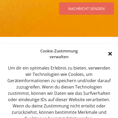
l
s
n
s
NACHRICHT SENDEN
e
e
s
*
A
u
s
w
a
h
Cookie-Zustimmung
l
verwalten
f
Sweet Tec GmbH
e
Lindhorst 4
Um dir ein optimales Erlebnis zu bieten, verwenden
l
19258 Boizenburg
d
wir Technologien wie Cookies, um
*
Geräteinformationen zu speichern und/oder darauf
zuzugreifen. Wenn du diesen Technologien
zustimmst, können wir Daten wie das Surfverhalten
info@sweet-tec.de
oder eindeutige IDs auf dieser Website verarbeiten.
Wenn du deine Zustimmung nicht erteilst oder
zurückziehst, können bestimmte Merkmale und
+49(0) 3 88 47 / 342 - 0