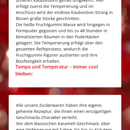
unseren Kaubonbons genau umgekehrt. Hier
erfolgt zuerst die Temperierung und im
Anschluss wird der endlose Kaubonbon-Strang in
Bissen große Stücke geschnitten.
Die heiße Fruchtgummi-Masse wird hingegen in
Formpuder gegossen und bis zu 48 Stunden in
klimatisierten Räumen in den Puderkästen
gelagert. Die Temperierung erfolgt über den
gesamten Reifeprozess, wodurch die
Fruchtgummi-Figuren aushärten und ihre
Bissfestigkeit erhalten.
Go
Tempo und Temperatur – immer cool
to
bleiben:
Tempo
und
Temperatur
–
Alle unsere Zuckerwaren haben ihre eigene,
immer
geheime Rezeptur, die ihnen einen einzigartigen
cool
Geschmacks-Charakter verleiht.
bleiben:
Von dem klassischen Karamell-Geschmack, über
eine Verfeinerung mit Sahne, bis hin zu Kräutern