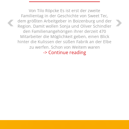
c
h
Von Tilo Röpcke Es ist erst der zweite
r
Familientag in der Geschichte von Sweet Tec,
dem größten Arbeitgeber in Boizenburg und der
i
Region. Damit wollen Sonja und Oliver Schindler
t
den Familienangehörigen ihrer derzeit 470
t
Mitarbeiter die Möglichkeit geben, einen Blick
hinter die Kulissen der süßen Fabrik an der Elbe
zu werfen. Schon von Weitem waren
Sweet
-> Continue reading
Tec
in
Boizenburg
gewährt
am
Familientag
Einblick
in
die
Produktion