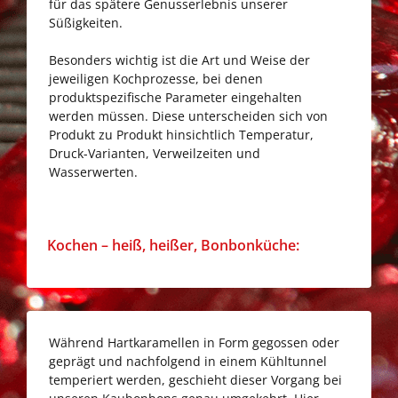
für das spätere Genusserlebnis unserer
Auswahl:
Süßigkeiten.
Besonders wichtig ist die Art und Weise der
jeweiligen Kochprozesse, bei denen
produktspezifische Parameter eingehalten
werden müssen. Diese unterscheiden sich von
Produkt zu Produkt hinsichtlich Temperatur,
Druck-Varianten, Verweilzeiten und
Wasserwerten.
Go
Kochen – heiß, heißer, Bonbonküche:
to
Kochen
–
heiß,
Während Hartkaramellen in Form gegossen oder
heißer,
geprägt und nachfolgend in einem Kühltunnel
Bonbonküche:
temperiert werden, geschieht dieser Vorgang bei