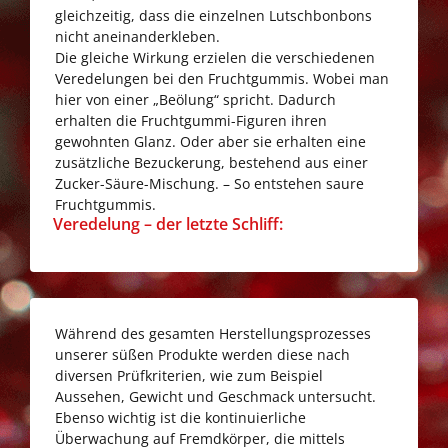
gleichzeitig, dass die einzelnen Lutschbonbons
nicht aneinanderkleben.
Die gleiche Wirkung erzielen die verschiedenen
Veredelungen bei den Fruchtgummis. Wobei man
hier von einer „Beölung“ spricht. Dadurch
erhalten die Fruchtgummi-Figuren ihren
gewohnten Glanz. Oder aber sie erhalten eine
zusätzliche Bezuckerung, bestehend aus einer
Zucker-Säure-Mischung. – So entstehen saure
Fruchtgummis.
Go
Veredelung – der letzte Schliff:
to
Veredelung
–
der
Während des gesamten Herstellungsprozesses
letzte
unserer süßen Produkte werden diese nach
Schliff:
diversen Prüfkriterien, wie zum Beispiel
Aussehen, Gewicht und Geschmack untersucht.
Ebenso wichtig ist die kontinuierliche
Überwachung auf Fremdkörper, die mittels