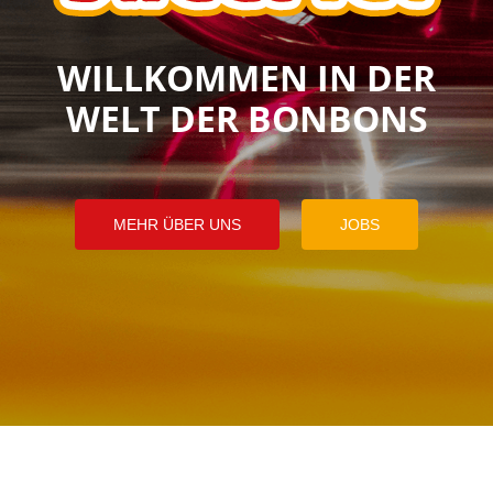
WILLKOMMEN IN DER
WELT DER BONBONS
MEHR ÜBER UNS
JOBS
MEHR ÜBER UNS
JOBS