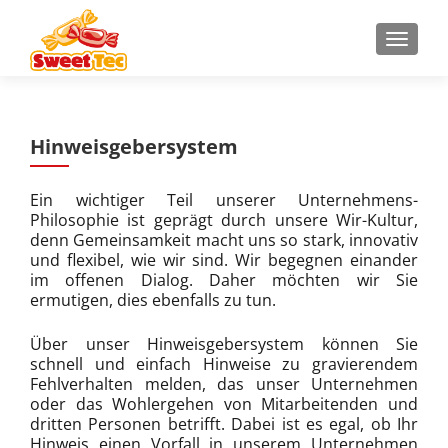
Z
MENU
u
m
I
n
Hinweisgebersystem
h
a
l
Ein wichtiger Teil unserer Unternehmens-
t
Philosophie ist geprägt durch unsere Wir-Kultur,
denn Gemeinsamkeit macht uns so stark, innovativ
s
und flexibel, wie wir sind. Wir begegnen einander
p
im offenen Dialog. Daher möchten wir Sie
r
ermutigen, dies ebenfalls zu tun.
i
n
Über unser Hinweisgebersystem können Sie
g
schnell und einfach Hinweise zu gravierendem
Fehlverhalten melden, das unser Unternehmen
e
oder das Wohlergehen von Mitarbeitenden und
n
dritten Personen betrifft. Dabei ist es egal, ob Ihr
Hinweis einen Vorfall in unserem Unternehmen