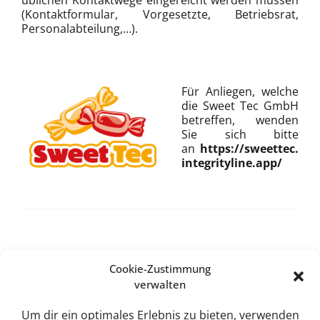
üblichen Kontaktwege eingereicht werden müssen
(Kontaktformular, Vorgesetzte, Betriebsrat,
Personalabteilung,…).
Für Anliegen, welche
die Sweet Tec GmbH
betreffen, wenden
Sie sich bitte
an
https://sweettec.
integrityline.app/
Cookie-Zustimmung
verwalten
Sweet Tec GmbH
Lindhorst 4
Um dir ein optimales Erlebnis zu bieten, verwenden