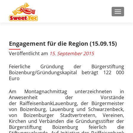
Z
MENU
u
m
I
n
Engagement für die Region (15.09.15)
h
a
Veröffentlicht am
15. September 2015
l
t
Feierliche Gründung der Bürgerstiftung
s
Boizenburg/Gründungskapital beträgt 122 000
Euro
p
r
Am Montagnachmittag unterzeichneten in
i
Anwesenheit der Vorstände
n
der RaiffeisenbankLauenburg, der Bürgermeister
g
von Boizenburg, Lauenburg und Schwarzenbeck,
e
von Boizenburger Stadtvertretern, Vereinen,
Kirchen und Verbänden die Gründungsstifter der
n
Bürgerstiftung Boizenburg feierlich die