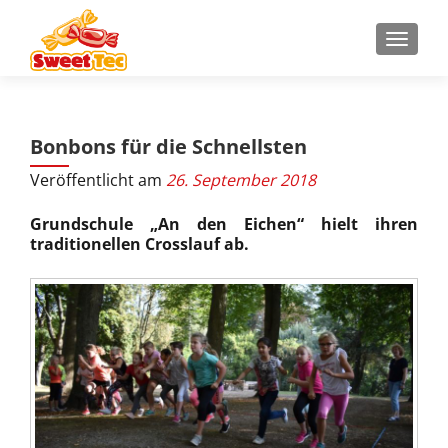
Z
MENU
u
m
I
n
Bonbons für die Schnellsten
h
a
Veröffentlicht am
26. September 2018
l
t
Grundschule „An den Eichen“ hielt ihren
s
traditionellen Crosslauf ab.
p
r
i
n
g
e
n