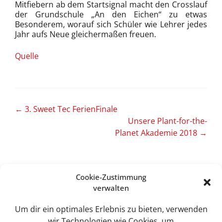
Mitfiebern ab dem Startsignal macht den Crosslauf
der Grundschule „An den Eichen“ zu etwas
Besonderem, worauf sich Schüler wie Lehrer jedes
Jahr aufs Neue gleichermaßen freuen.
Quelle
Artikel-
←
3. Sweet Tec FerienFinale
Unsere Plant-for-the-
Navigation
Planet Akademie 2018
→
Cookie-Zustimmung
verwalten
Sweet Tec GmbH
Lindhorst 4
Um dir ein optimales Erlebnis zu bieten, verwenden
19258 Boizenburg
wir Technologien wie Cookies, um