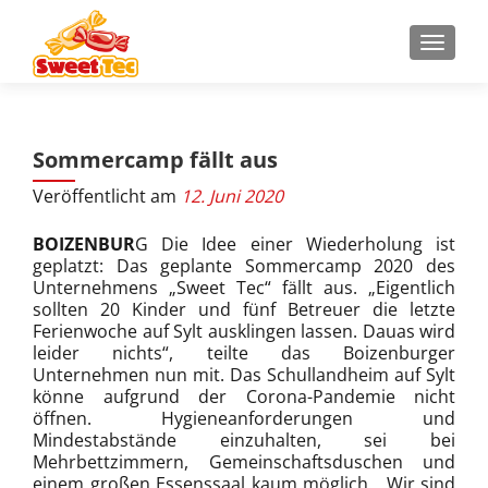
Z
MENU
u
m
I
n
Sommercamp fällt aus
h
a
Veröffentlicht am
12. Juni 2020
l
t
BOIZENBUR
G Die Idee einer Wiederholung ist
s
geplatzt: Das geplante Sommercamp 2020 des
Unternehmens „Sweet Tec“ fällt aus. „Eigentlich
p
sollten 20 Kinder und fünf Betreuer die letzte
r
Ferienwoche auf Sylt ausklingen lassen. Dauas wird
i
leider nichts“, teilte das Boizenburger
n
Unternehmen nun mit. Das Schullandheim auf Sylt
g
könne aufgrund der Corona-Pandemie nicht
öffnen. Hygieneanforderungen und
e
Mindestabstände einzuhalten, sei bei
n
Mehrbettzimmern, Gemeinschaftsduschen und
einem großen Essenssaal kaum möglich. „Wir sind