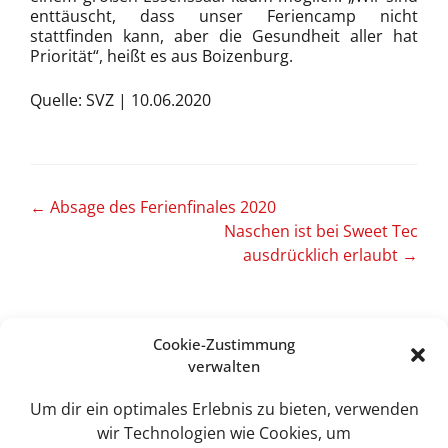
enttäuscht, dass unser Feriencamp nicht
stattfinden kann, aber die Gesundheit aller hat
Priorität“, heißt es aus Boizenburg.
Quelle: SVZ | 10.06.2020
Artikel-
←
Absage des Ferienfinales 2020
Naschen ist bei Sweet Tec
Navigation
ausdrücklich erlaubt
→
Cookie-Zustimmung
verwalten
Sweet Tec GmbH
Lindhorst 4
Um dir ein optimales Erlebnis zu bieten, verwenden
19258 Boizenburg
wir Technologien wie Cookies, um