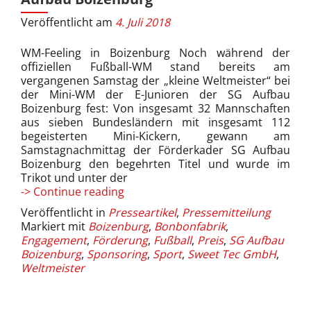
Veröffentlicht am
4. Juli 2018
WM-Feeling in Boizenburg Noch während der
offiziellen Fußball-WM stand bereits am
vergangenen Samstag der „kleine Weltmeister“ bei
der Mini-WM der E-Junioren der SG Aufbau
Boizenburg fest: Von insgesamt 32 Mannschaften
aus sieben Bundesländern mit insgesamt 112
begeisterten Mini-Kickern, gewann am
Samstagnachmittag der Förderkader SG Aufbau
Boizenburg den begehrten Titel und wurde im
Trikot und unter der
Sweet
-> Continue reading
Tec
Veröffentlicht in
Presseartikel
,
Pressemitteilung
unterstützt
Markiert mit
Boizenburg
,
Bonbonfabrik
,
Mini-
Engagement
,
Förderung
,
Fußball
,
Preis
,
SG Aufbau
WM
Boizenburg
,
Sponsoring
,
Sport
,
Sweet Tec GmbH
,
der
Weltmeister
SG
Aufbau
Boizenburg