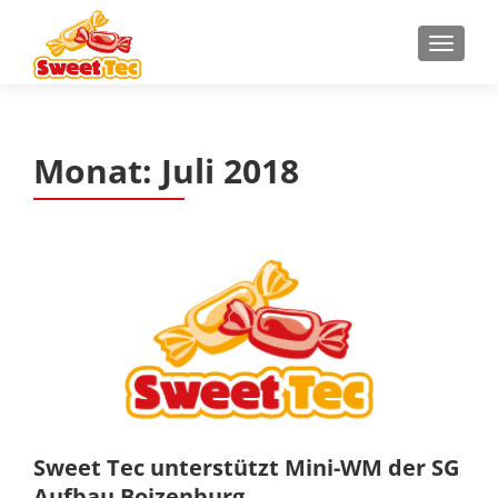
Z
MENU
u
m
I
n
Monat:
Juli 2018
h
a
l
t
s
p
r
i
n
g
e
n
Sweet Tec unterstützt Mini-WM der SG
Aufbau Boizenburg