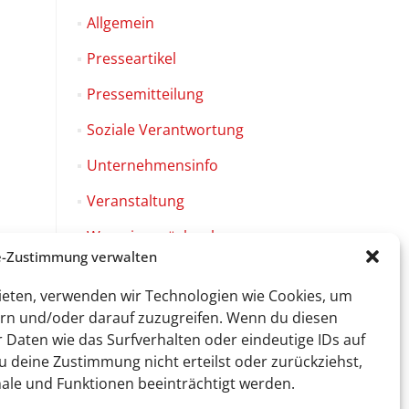
Allgemein
Presseartikel
Pressemitteilung
Soziale Verantwortung
Unternehmensinfo
Veranstaltung
Was wir zurück geben
e-Zustimmung verwalten
bieten, verwenden wir Technologien wie Cookies, um
rn und/oder darauf zuzugreifen. Wenn du diesen
Daten wie das Surfverhalten oder eindeutige IDs auf
Facebook-
Link
 deine Zustimmung nicht erteilst oder zurückziehst,
0
e und Funktionen beeinträchtigt werden.
© 2026 by Sweet Tec GmbH
Impressum
|
Datenschutz
|