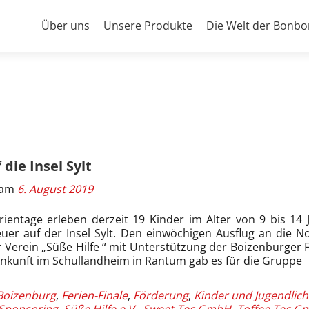
Primäres
Über uns
Unsere Produkte
Die Welt der Bonbo
Menü
 die Insel Sylt
t am
6. August 2019
ientage erleben derzeit 19 Kinder im Alter von 9 bis 14 
euer auf der Insel Sylt. Den einwöchigen Ausflug an die N
r Verein „Süße Hilfe “ mit Unterstützung der Boizenburger 
Ankunft im Schullandheim in Rantum gab es für die Gruppe
Boizenburg
,
Ferien-Finale
,
Förderung
,
Kinder und Jugendlic