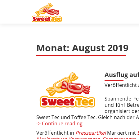
Z
u
m
I
n
Monat:
August 2019
h
a
l
t
Ausflug auf
s
p
Veröffentlich
r
i
Spannende Fer
und fünf Betr
n
organisiert de
g
Sweet Tec und Toffee Tec. Gleich nach der 
e
Ausflug
-> Continue reading
n
auf
Veröffentlicht in
Presseartikel
Markiert mit
die