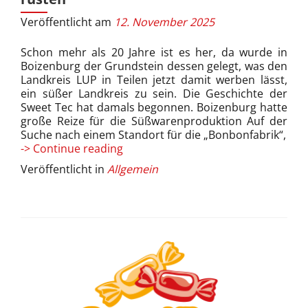
Veröffentlicht am
12. November 2025
Schon mehr als 20 Jahre ist es her, da wurde in
Boizenburg der Grundstein dessen gelegt, was den
Landkreis LUP in Teilen jetzt damit werben lässt,
ein süßer Landkreis zu sein. Die Geschichte der
Sweet Tec hat damals begonnen. Boizenburg hatte
große Reize für die Süßwarenproduktion Auf der
Suche nach einem Standort für die „Bonbonfabrik“,
Sweet
-> Continue reading
Tec
Veröffentlicht in
Allgemein
will
sich
für
die
Zukunft
rüsten