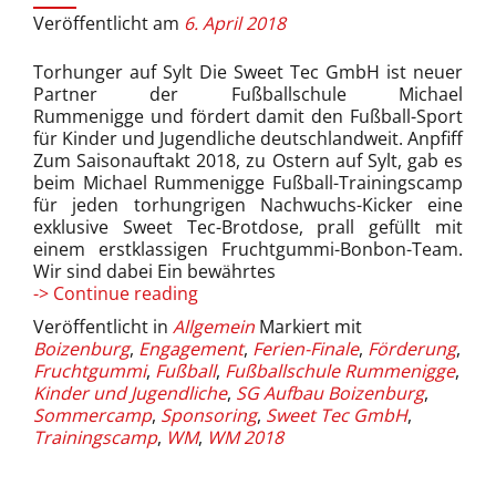
Veröffentlicht am
6. April 2018
Torhunger auf Sylt Die Sweet Tec GmbH ist neuer
Partner der Fußballschule Michael
Rummenigge und fördert damit den Fußball-Sport
für Kinder und Jugendliche deutschlandweit. Anpfiff
Zum Saisonauftakt 2018, zu Ostern auf Sylt, gab es
beim Michael Rummenigge Fußball-Trainingscamp
für jeden torhungrigen Nachwuchs-Kicker eine
exklusive Sweet Tec-Brotdose, prall gefüllt mit
einem erstklassigen Fruchtgummi-Bonbon-Team.
Wir sind dabei Ein bewährtes
Anstoß
-> Continue reading
für
Veröffentlicht in
Allgemein
Markiert mit
das
Boizenburg
,
Engagement
,
Ferien-Finale
,
Förderung
,
neue
Fruchtgummi
,
Fußball
,
Fußballschule Rummenigge
,
Kinder-
Kinder und Jugendliche
,
SG Aufbau Boizenburg
,
&
Sommercamp
,
Sponsoring
,
Sweet Tec GmbH
,
Jugendprojekt
Trainingscamp
,
WM
,
WM 2018
der
Sweet
Tec