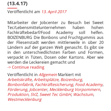
(13.4.17)
Veröffentlicht am
13. April 2017
Mitarbeiter der Jobcenter zu Besuch bei Sweet
Tec/Lebensmittelunternehmen haben hohen
Fachkräftebedarf/Food Academy soll helfen.
BOIZENBURG Die Bonbons und Fruchtgummis aus
der Fliesenstadt werden mittler­weile in über 20
Ländern auf der ganzen Welt genascht. Es gibt sie
in den unterschiedlichsten Farben und Formen,
verpackt in Tüten, Dosen oder Kartons. Aber wie
wer­den die Leckereien gemacht und
Bonbonfabrik
-> Continue reading
gewährt
Veröffentlicht in
Allgemein
Markiert mit
Einblicke
Arbeitskräfte
,
Arbeitsplätze
,
Boizenburg
,
(13.4.17)
Bonbonfabrik
,
Fachkräftesicherung
,
Food Academy
,
Förderung
,
Jobcenter
,
Mecklenburg Vorpommern
,
Produktion
,
SVZ
,
Sweet Tec GmbH
,
Wachstum
,
Westmecklenburg