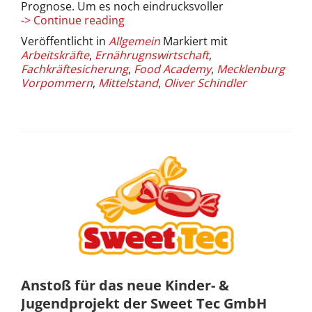
Prognose. Um es noch eindrucksvoller
Das
-> Continue reading
Ringen
Veröffentlicht in
Allgemein
Markiert mit
um
Arbeitskräfte
,
Ernährugnswirtschaft
,
Fachkräfte
Fachkräftesicherung
,
Food Academy
,
Mecklenburg
Vorpommern
,
Mittelstand
,
Oliver Schindler
Anstoß für das neue Kinder- &
Jugendprojekt der Sweet Tec GmbH