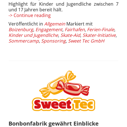
Highlight für Kinder und Jugendliche zwischen 7
und 17 Jahren bereit hält.
Sommercamp:
-> Continue reading
Endlich
Veröffentlicht in
Allgemein
Markiert mit
rauf
Boizenburg
,
Engagement
,
Fairhafen
,
Ferien-Finale
,
auf’s
Kinder und Jugendliche
,
Skate-Aid
,
Skater-Initiative
,
Skateboard
Sommercamp
,
Sponsoring
,
Sweet Tec GmbH
(17.08.17)
Bonbonfabrik gewährt Einblicke