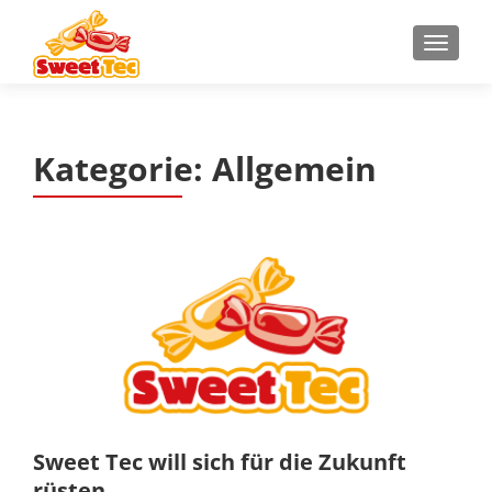
Z
MENU
u
m
I
n
Kategorie:
Allgemein
h
a
l
t
s
p
r
i
n
g
e
n
Sweet Tec will sich für die Zukunft
rüsten