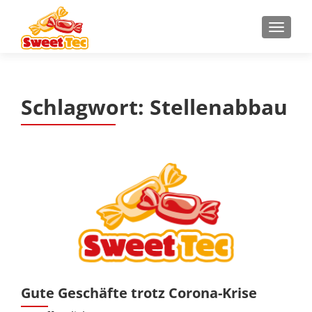
Z
MENU
u
m
I
n
Schlagwort:
Stellenabbau
h
a
l
t
s
p
r
i
n
g
e
n
Gute Geschäfte trotz Corona-Krise