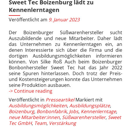
Sweet Tec Boizenburg lädt zu
Kennenlerntagen
Veröffentlicht am
9. Januar 2023
Der Boizenburger Süßwarenhersteller sucht
Auszubildende und neue Mitarbeiter. Daher lädt
das Unternehmen zu Kennenlerntagen ein, an
denen Interessierte sich über die Firma und die
dortigen Ausbildungsmöglichkeiten informieren
können. Von Silke Roß Auch beim Boizenburger
Bonbonhersteller Sweet Tec hat das Jahr 2022
seine Spuren hinterlassen. Doch trotz der Preis-
und Kostensteigerungen konnte das Unternehmen
seine Produktion ausbauen.
Sweet
-> Continue reading
Tec
Veröffentlicht in
Presseartikel
Markiert mit
Boizenburg
Ausbildungsmöglichkeiten
,
Ausbildungsplätze
,
lädt
Boizenburg
,
Bonbonfabrik
,
Jobs
,
Kennenlerntage
,
zu
neue Mitarbeiter:innen
,
Süßwarenhersteller
,
Sweet
Kennenlerntagen
Tec GmbH
,
Team
,
Verstärkung