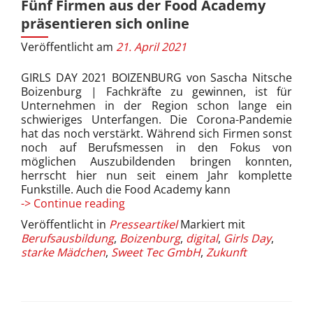
Fünf Firmen aus der Food Academy
präsentieren sich online
Veröffentlicht am
21. April 2021
GIRLS DAY 2021 BOIZENBURG von Sascha Nitsche
Boizenburg | Fachkräfte zu gewinnen, ist für
Unternehmen in der Region schon lange ein
schwieriges Unterfangen. Die Corona-Pandemie
hat das noch verstärkt. Während sich Firmen sonst
noch auf Berufsmessen in den Fokus von
möglichen Auszubildenden bringen konnten,
herrscht hier nun seit einem Jahr komplette
Funkstille. Auch die Food Academy kann
Fünf
-> Continue reading
Firmen
Veröffentlicht in
Presseartikel
Markiert mit
aus
Berufsausbildung
,
Boizenburg
,
digital
,
Girls Day
,
der
starke Mädchen
,
Sweet Tec GmbH
,
Zukunft
Food
Academy
präsentieren
sich