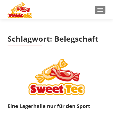
Z
MENU
u
m
I
n
Schlagwort:
Belegschaft
h
a
l
t
s
p
r
i
n
g
e
n
Eine Lagerhalle nur für den Sport