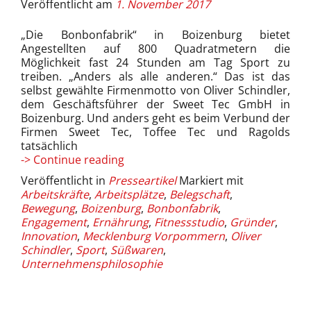
Veröffentlicht am
1. November 2017
„Die Bonbonfabrik“ in Boizenburg bietet
Angestellten auf 800 Quadratmetern die
Möglichkeit fast 24 Stunden am Tag Sport zu
treiben. „Anders als alle anderen.“ Das ist das
selbst gewählte Firmenmotto von Oliver Schindler,
dem Geschäftsführer der Sweet Tec GmbH in
Boizenburg. Und anders geht es beim Verbund der
Firmen Sweet Tec, Toffee Tec und Ragolds
tatsächlich
Eine
-> Continue reading
Lagerhalle
Veröffentlicht in
Presseartikel
Markiert mit
nur
Arbeitskräfte
,
Arbeitsplätze
,
Belegschaft
,
für
Bewegung
,
Boizenburg
,
Bonbonfabrik
,
den
Engagement
,
Ernährung
,
Fitnessstudio
,
Gründer
,
Sport
Innovation
,
Mecklenburg Vorpommern
,
Oliver
Schindler
,
Sport
,
Süßwaren
,
Unternehmensphilosophie