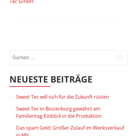
Tec GmbH
in
Boizenburg
(17.06.16)
Beitrags-
Navigation
Suchen
nach:
NEUESTE BEITRÄGE
Sweet Tec will sich für die Zukunft rüsten
Sweet Tec in Boizenburg gewährt am
Familientag Einblick in die Produktion
Das spart Geld: Großer Zulauf im Werksverkauf
in MV