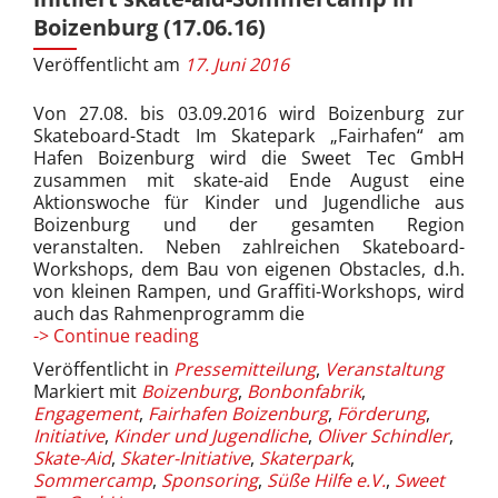
Boizenburg (17.06.16)
Veröffentlicht am
17. Juni 2016
Von 27.08. bis 03.09.2016 wird Boizenburg zur
Skateboard-Stadt Im Skatepark „Fairhafen“ am
Hafen Boizenburg wird die Sweet Tec GmbH
zusammen mit skate-aid Ende August eine
Aktionswoche für Kinder und Jugendliche aus
Boizenburg und der gesamten Region
veranstalten. Neben zahlreichen Skateboard-
Workshops, dem Bau von eigenen Obstacles, d.h.
von kleinen Rampen, und Graffiti-Workshops, wird
auch das Rahmenprogramm die
Pressemitteilung:
-> Continue reading
Sweet
Veröffentlicht in
Pressemitteilung
,
Veranstaltung
Tec
Markiert mit
Boizenburg
,
Bonbonfabrik
,
GmbH
Engagement
,
Fairhafen Boizenburg
,
Förderung
,
initiiert
Initiative
,
Kinder und Jugendliche
,
Oliver Schindler
,
skate-
Skate-Aid
,
Skater-Initiative
,
Skaterpark
,
aid-
Sommercamp
,
Sponsoring
,
Süße Hilfe e.V.
,
Sweet
Sommercamp