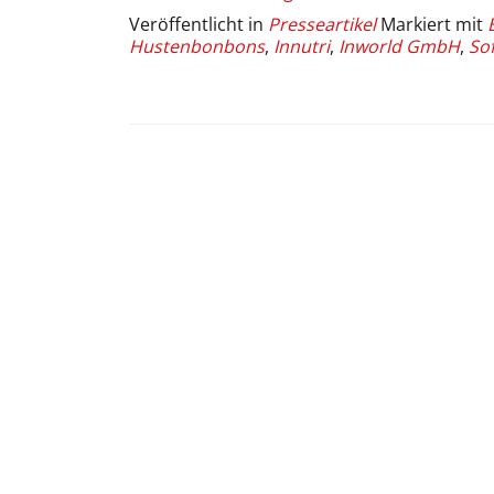
aus
Veröffentlicht in
Presseartikel
Markiert mit
der
Hustenbonbons
,
Innutri
,
Inworld GmbH
,
So
Bonbonfabrik
–
Nahrungsergänzungsmit
in
Kaubonbons
Beitrags-
Navigation