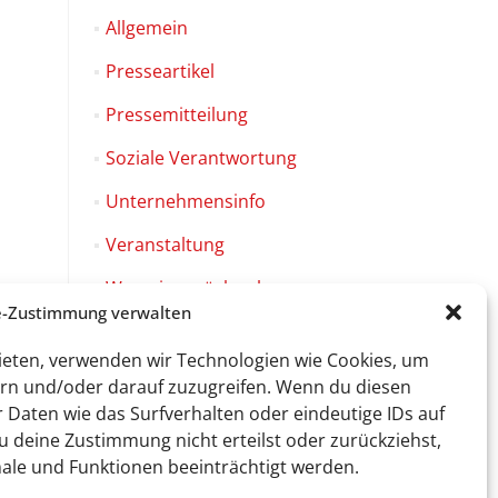
Allgemein
Presseartikel
Pressemitteilung
Soziale Verantwortung
Unternehmensinfo
Veranstaltung
Was wir zurück geben
e-Zustimmung verwalten
bieten, verwenden wir Technologien wie Cookies, um
rn und/oder darauf zuzugreifen. Wenn du diesen
Daten wie das Surfverhalten oder eindeutige IDs auf
Facebook-
Link
 deine Zustimmung nicht erteilst oder zurückziehst,
0
e und Funktionen beeinträchtigt werden.
© 2026 by Sweet Tec GmbH
Impressum
|
Datenschutz
|