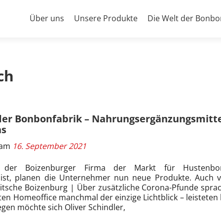
Primäres
Über uns
Unsere Produkte
Die Welt der Bonbo
Menü
ch
der Bonbonfabrik – Nahrungsergänzungsmitte
ns
t am
16. September 2021
der Boizenburger Firma der Markt für Hustenbo
ist, planen die Unternehmer nun neue Produkte. Auch 
Nitsche Boizenburg | Über zusätzliche Corona-Pfunde spra
sten Homeoffice manchmal der einzige Lichtblick – leisteten
gen möchte sich Oliver Schindler,