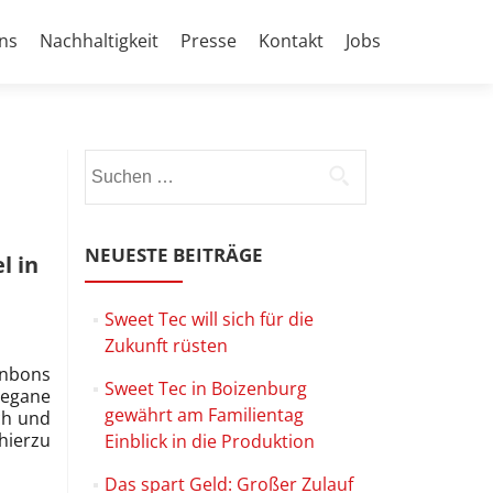
ns
Nachhaltigkeit
Presse
Kontakt
Jobs
Suchen
nach:
NEUESTE BEITRÄGE
l in
Sweet Tec will sich für die
Zukunft rüsten
nbons
Sweet Tec in Boizenburg
vegane
gewährt am Familientag
ch und
 hierzu
Einblick in die Produktion
Das spart Geld: Großer Zulauf