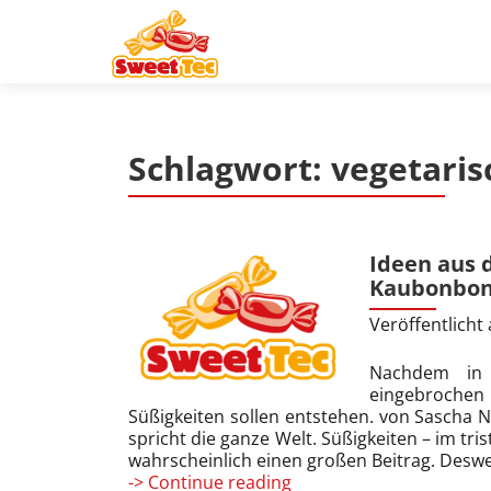
Z
u
m
I
n
Schlagwort:
vegetaris
h
a
l
t
Ideen aus 
s
Kaubonbo
p
r
Veröffentlich
i
n
Nachdem in 
eingebrochen 
g
Süßigkeiten sollen entstehen. von Sascha 
e
spricht die ganze Welt. Süßigkeiten – im tri
n
wahrscheinlich einen großen Beitrag. Deswe
Ideen
-> Continue reading