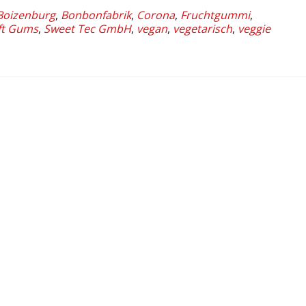
Boizenburg
,
Bonbonfabrik
,
Corona
,
Fruchtgummi
,
ft Gums
,
Sweet Tec GmbH
,
vegan
,
vegetarisch
,
veggie
tel