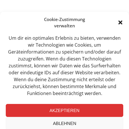
Cookie-Zustimmung
verwalten
Sweet Tec GmbH
Lindhorst 4
Um dir ein optimales Erlebnis zu bieten, verwenden
19258 Boizenburg
wir Technologien wie Cookies, um
Geräteinformationen zu speichern und/oder darauf
zuzugreifen. Wenn du diesen Technologien
zustimmst, können wir Daten wie das Surfverhalten
info@sweet-tec.de
oder eindeutige IDs auf dieser Website verarbeiten.
Wenn du deine Zustimmung nicht erteilst oder
zurückziehst, können bestimmte Merkmale und
+49(0) 3 88 47 / 342 - 0
Funktionen beeinträchtigt werden.
AKZEPTIEREN
Facebook-
Link
ABLEHNEN