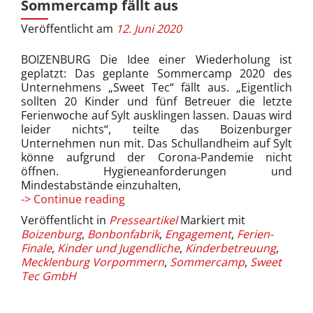
Sommercamp fällt aus
Veröffentlicht am
12. Juni 2020
BOIZENBURG Die Idee einer Wiederholung ist
geplatzt: Das geplante Sommercamp 2020 des
Unternehmens „Sweet Tec“ fällt aus. „Eigentlich
sollten 20 Kinder und fünf Betreuer die letzte
Ferienwoche auf Sylt ausklingen lassen. Dauas wird
leider nichts“, teilte das Boizenburger
Unternehmen nun mit. Das Schullandheim auf Sylt
könne aufgrund der Corona-Pandemie nicht
öffnen. Hygieneanforderungen und
Mindestabstände einzuhalten,
Sommercamp
-> Continue reading
fällt
Veröffentlicht in
Presseartikel
Markiert mit
aus
Boizenburg
,
Bonbonfabrik
,
Engagement
,
Ferien-
Finale
,
Kinder und Jugendliche
,
Kinderbetreuung
,
Mecklenburg Vorpommern
,
Sommercamp
,
Sweet
Tec GmbH