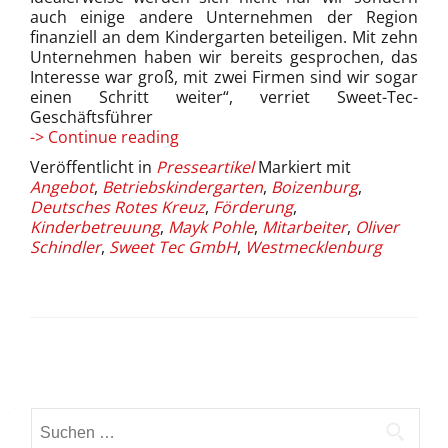
auch einige andere Unternehmen der Region
finanziell an dem Kindergarten beteiligen. Mit zehn
Unternehmen haben wir bereits gesprochen, das
Interesse war groß, mit zwei Firmen sind wir sogar
einen Schritt weiter“, verriet Sweet-Tec-
Geschäftsführer
Die
-> Continue reading
Sweet
Veröffentlicht in
Presseartikel
Markiert mit
Tec
Angebot
,
Betriebskindergarten
,
Boizenburg
,
GmbH
Deutsches Rotes Kreuz
,
Förderung
,
in
Kinderbetreuung
,
Mayk Pohle
,
Mitarbeiter
,
Oliver
der
Schindler
,
Sweet Tec GmbH
,
Westmecklenburg
Vorreiterrolle
(05.08.08)
Beitrags-
Navigation
Suchen
nach: