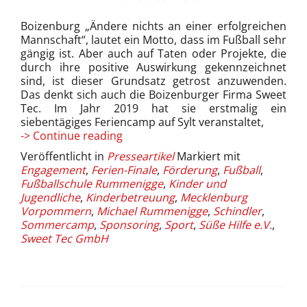
Boizenburg „Ändere nichts an einer erfolgreichen
Mannschaft“, lautet ein Motto, dass im Fußball sehr
gängig ist. Aber auch auf Taten oder Projekte, die
durch ihre positive Auswirkung gekennzeichnet
sind, ist dieser Grundsatz getrost anzuwenden.
Das denkt sich auch die Boizenburger Firma Sweet
Tec. Im Jahr 2019 hat sie erstmalig ein
siebentägiges Feriencamp auf Sylt veranstaltet,
Über
-> Continue reading
die
Veröffentlicht in
Presseartikel
Markiert mit
Ferien
Engagement
,
Ferien-Finale
,
Förderung
,
Fußball
,
auf
Fußballschule Rummenigge
,
Kinder und
Sylt
Jugendliche
,
Kinderbetreuung
,
Mecklenburg
Vorpommern
,
Michael Rummenigge
,
Schindler
,
Sommercamp
,
Sponsoring
,
Sport
,
Süße Hilfe e.V.
,
Sweet Tec GmbH