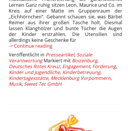
Lernen Ganz ruhig sitzen Leon, Maurice und Co. im
Kreis auf einer Matte im Gruppenraum der
„Eichhörnchen“. Gebannt schauen sie, was Bärbel
Reimer aus ihrer großen Tasche holt. Diesmal
lassen Klanghölzer und bunte Tücher die Augen
der Kinder erstrahlen. Die Utensilien sind
allerdings keine Geschenke für
DRK-
-> Continue reading
KITA
Veröffentlicht in
Presseartikel
,
Soziale
IN
Verantwortung
Markiert mit
Boizenburg
,
BOIZENBURG
Deutsches Rotes Kreuz
,
Engagement
,
Förderung
,
–
Kinder und Jugendliche
,
Kinderbetreuung
,
Musik
Kindertagesstätte
,
Mecklenburg Vorpommern
,
ist
Musik
,
Sweet Tec GmbH
weitaus
mehr
als
Töne