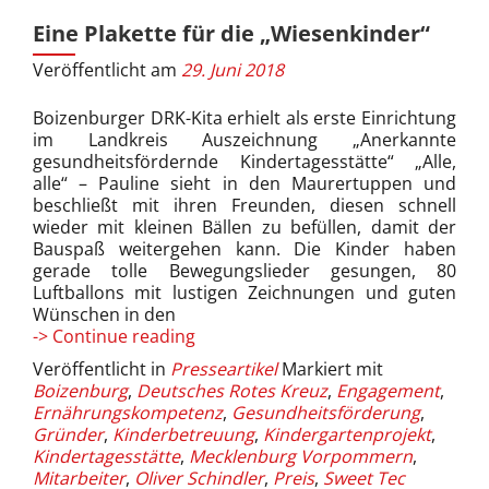
Eine Plakette für die „Wiesenkinder“
Veröffentlicht am
29. Juni 2018
Boizenburger DRK-Kita erhielt als erste Einrichtung
im Landkreis Auszeichnung „Anerkannte
gesundheitsfördernde Kindertagesstätte“ „Alle,
alle“ – Pauline sieht in den Maurertuppen und
beschließt mit ihren Freunden, diesen schnell
wieder mit kleinen Bällen zu befüllen, damit der
Bauspaß weitergehen kann. Die Kinder haben
gerade tolle Bewegungslieder gesungen, 80
Luftballons mit lustigen Zeichnungen und guten
Wünschen in den
Eine
-> Continue reading
Plakette
Veröffentlicht in
Presseartikel
Markiert mit
für
Boizenburg
,
Deutsches Rotes Kreuz
,
Engagement
,
die
Ernährungskompetenz
,
Gesundheitsförderung
,
„Wiesenkinder“
Gründer
,
Kinderbetreuung
,
Kindergartenprojekt
,
Kindertagesstätte
,
Mecklenburg Vorpommern
,
Mitarbeiter
,
Oliver Schindler
,
Preis
,
Sweet Tec