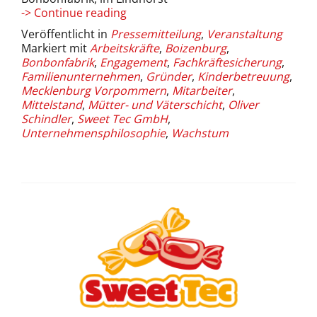
Sweet
-> Continue reading
Tec
Veröffentlicht in
Pressemitteilung
,
Veranstaltung
GmbH
Markiert mit
Arbeitskräfte
,
Boizenburg
,
lädt
Bonbonfabrik
,
Engagement
,
Fachkräftesicherung
,
zum
Familienunternehmen
,
Gründer
,
Kinderbetreuung
,
offenen
Mecklenburg Vorpommern
,
Mitarbeiter
,
Dialog
Mittelstand
,
Mütter- und Väterschicht
,
Oliver
zu
Schindler
,
Sweet Tec GmbH
,
dem
Unternehmensphilosophie
,
Wachstum
Thema
„Mütter-
&
Väterschichten“
am
3.
November
in
die
Bonbonfabrik
ein